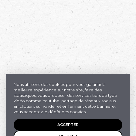
Nous utilisons des cookies pour vous garantir la
meilleure expérience sur notre site, faire des
statistiques, vous proposer des services tiers de type
vidéo comme Youtube, partage de réseaux sociaux.
En cliquant sur valider et en fermant cette bannière,
vous acceptez le dépôt des cookies.
ACCEPTER