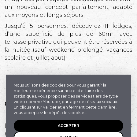
un nouveau concept parfaitement adapté
aux moyens et longs séjours.
Jusqu’à 5 personnes, découvrez 11 lodges,
d’une superficie de plus de 60m², avec
terrasse privative qui peuvent être réservées à
la nuitée (sauf weekend prolongé; vacances
scolaire et juillet aout).
Nous utilisons des cookies pour vous garantir la
meilleure expérience sur notre site, faire des
statistiques, vous proposer des services tiers de type
vidéo comme Youtube, partage de réseaux sociaux.
Caractéristiques générales
En cliquant sur valider et en fermant cette bannière,
vous acceptez le dépôt des cookies.
Des cabanes éco-construites en bois de 60
ACCEPTER
m2