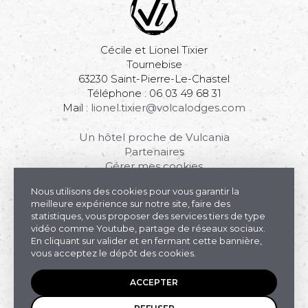
Cécile et Lionel Tixier
Tournebise
63230 Saint-Pierre-Le-Chastel
Téléphone : 06 03 49 68 31
Mail :
lionel.tixier@volcalodges.com
Un hôtel proche de Vulcania
Partenaires
Gérer mes cookies
Mentions légales & Conditions général de vente
Nous utilisons des cookies pour vous garantir la
meilleure expérience sur notre site, faire des
statistiques, vous proposer des services tiers de type
vidéo comme Youtube, partage de réseaux sociaux.
En cliquant sur valider et en fermant cette bannière,
vous acceptez le dépôt des cookies.
ACCEPTER