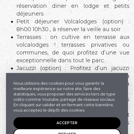
réservation diner en lodge et petits
déjeuners
Petit déjeuner Volcalodges (option) :
8h00 10h30 , à réserver la veille au soir
Terrasses : on cultive en terrasse aux
volcalodges ! terrasses privatives ou
communes, de quoi profitez d’une vue
exceptionnelle dans tout le parc.
Jacuzzi (option) : Profitez d’un jacuzzi
Softub sur votre terrasse privative pour la
durée de votre séjour (pas de location à la
Nous utilisons des cookies pour vous garantir la
meilleure expérience sur notre site, faire des
journée).
statistiques, vous proposer des services tiers de type
Bagages : Une golfette transportera vos
vidéo comme Youtube, partage de réseaux sociaux.
En cliquant sur valider et en fermant cette bannière,
bagages si nécessaire
vous acceptez le dépôt des cookies.
Commerces : Supermarchés et
commerces locaux à quelques minutes
ACCEPTER
(Pontgibaud)